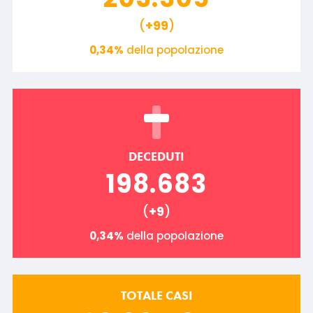
(
+99
)
0,34%
della popolazione
DECEDUTI
198.683
(
+9
)
0,34%
della popolazione
TOTALE CASI