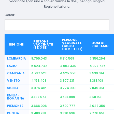
vaccinata (con una e con entrambe le dosi) per ogni singola
Regione italiana.
Cerca:
PERSONE
PERSONE
VACCINATE
DOSI DI
REGIONE
VACCINATE
(CICLO
RICHIAMO
(1 DOSE)
COMPLETO)
LOMBARDIA
8.765.043
8.310.568
7.356.294
LAZIO
5.024.742
4.654.335
4.027.746
CAMPANIA
4.737.523
4.525.653
3.530.014
VENETO
4.159.408
3.977.231
3.388.108
SICILIA
3.976.412
3.774.093
2.849.361
EMILIA-
3.837.074
3.688.999
3.131.158
ROMAGNA
PIEMONTE
3.666.006
3.502.777
3.047.350
PUGLIA
3.480.288
3.320.696
2.776.651