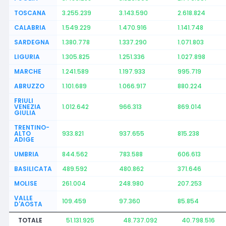
TOSCANA
3.255.239
3.143.590
2.618.824
CALABRIA
1.549.229
1.470.916
1.141.748
SARDEGNA
1.380.778
1.337.290
1.071.803
LIGURIA
1.305.825
1.251.336
1.027.898
MARCHE
1.241.589
1.197.933
995.719
ABRUZZO
1.101.689
1.066.917
880.224
FRIULI
VENEZIA
1.012.642
966.313
869.014
GIULIA
TRENTINO-
ALTO
933.821
937.655
815.238
ADIGE
UMBRIA
844.562
783.588
606.613
BASILICATA
489.592
480.862
371.646
MOLISE
261.004
248.980
207.253
VALLE
109.459
97.360
85.854
D'AOSTA
TOTALE
51.131.925
48.737.092
40.798.516