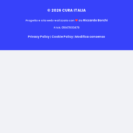
© 2026 CURA ITALIA
Riccardo Borchi
Progetto e sito web realizzato con
da
P.IVA: 01847800479
Privacy Policy
Cookie Policy
Modifica consenso
|
|