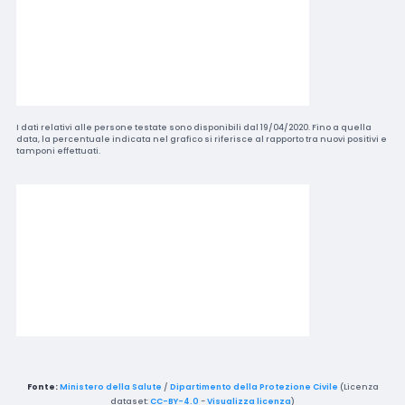
I dati relativi alle persone testate sono disponibili dal 19/04/2020. Fino a quella
data, la percentuale indicata nel grafico si riferisce al rapporto tra nuovi positivi e
tamponi effettuati.
Fonte:
Ministero della Salute
/
Dipartimento della Protezione Civile
(Licenza
dataset:
CC-BY-4.0
-
Visualizza licenza
)