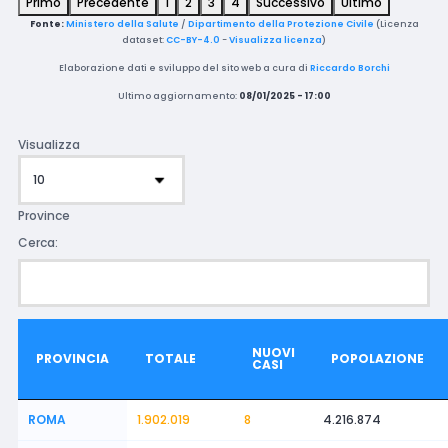
Primo
Precedente
1
2
3
4
Successivo
Ultimo
Fonte:
Ministero della Salute
/
Dipartimento della Protezione Civile
(Licenza
dataset:
CC-BY-4.0
-
Visualizza licenza
)
Elaborazione dati e sviluppo del sito web a cura di
Riccardo Borchi
Ultimo aggiornamento:
08/01/2025 - 17:00
Visualizza
Province
Cerca:
NUOVI
PROVINCIA
TOTALE
POPOLAZIONE
CASI
ROMA
1.902.019
8
4.216.874