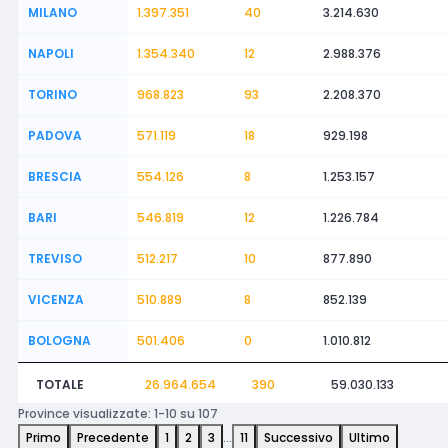
MILANO
1.397.351
40
3.214.630
NAPOLI
1.354.340
12
2.988.376
TORINO
968.823
93
2.208.370
PADOVA
571.119
18
929.198
BRESCIA
554.126
8
1.253.157
BARI
546.819
12
1.226.784
TREVISO
512.217
10
877.890
VICENZA
510.889
8
852.139
BOLOGNA
501.406
0
1.010.812
TOTALE
26.964.654
390
59.030.133
Province visualizzate: 1-10 su 107
Primo
Precedente
1
2
3
…
11
Successivo
Ultimo