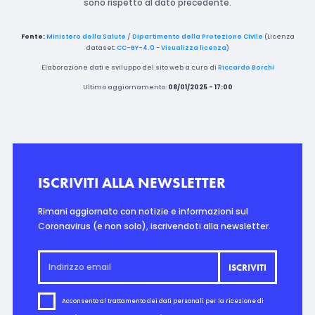
sono rispetto al dato precedente.
Fonte:
Ministero della Salute
/
Dipartimento della Protezione Civile
(Licenza
dataset:
CC-BY-4.0
-
Visualizza licenza
)
Elaborazione dati e sviluppo del sito web a cura di
Riccardo Borchi
Ultimo aggiornamento:
08/01/2025 - 17:00
ISCRIVITI ALLA NEWSLETTER
Rimani aggiornato con notizie e informazioni sul
Coronavirus (e non solo), iscrivendoti alla newsletter.
Acconsento al trattamento dei dati personali per la ricezione di