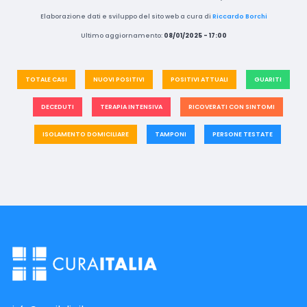
Elaborazione dati e sviluppo del sito web a cura di
Riccardo Borchi
Ultimo aggiornamento:
08/01/2025 - 17:00
TOTALE CASI
NUOVI POSITIVI
POSITIVI ATTUALI
GUARITI
DECEDUTI
TERAPIA INTENSIVA
RICOVERATI CON SINTOMI
ISOLAMENTO DOMICILIARE
TAMPONI
PERSONE TESTATE