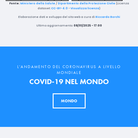
Fonte:
Ministero della Salute
/
Dipartimento della Protezione Civile
(Licenza
dataset:
CC-BY-4.0
-
Visualizza licenza
)
Elaborazione dati e sviluppo del sito web a cura di
Riccardo Borchi
Ultimo aggiornamento:
08/01/2025 - 17:00
L'ANDAMENTO DEL CORONAVIRUS A LIVELLO
MONDIALE
COVID-19 NEL MONDO
MONDO