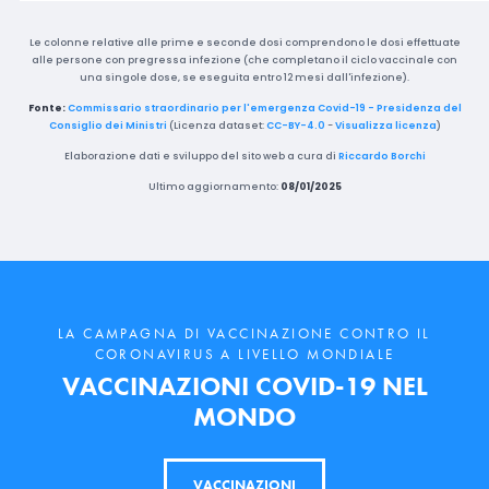
Le colonne relative alle prime e seconde dosi comprendono le dosi effettuate
alle persone con pregressa infezione (che completano il ciclo vaccinale con
una singole dose, se eseguita entro 12 mesi dall'infezione).
Fonte:
Commissario straordinario per l'emergenza Covid-19 - Presidenza del
Consiglio dei Ministri
(Licenza dataset:
CC-BY-4.0
-
Visualizza licenza
)
Elaborazione dati e sviluppo del sito web a cura di
Riccardo Borchi
Ultimo aggiornamento:
08/01/2025
LA CAMPAGNA DI VACCINAZIONE CONTRO IL
CORONAVIRUS A LIVELLO MONDIALE
VACCINAZIONI COVID-19 NEL
MONDO
VACCINAZIONI