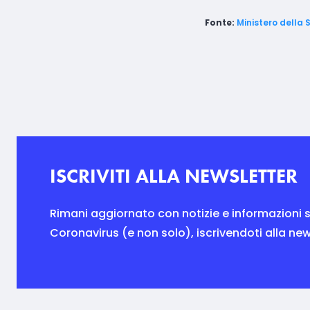
Fonte:
Ministero della 
ISCRIVITI ALLA NEWSLETTER
Rimani aggiornato con notizie e informazioni s
Coronavirus (e non solo), iscrivendoti alla new