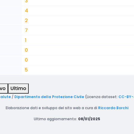
3
4
2
7
1
0
0
5
ivo
Ultimo
Salute
/
Dipartimento della Protezione Civile
(Licenza dataset:
CC-BY-
Elaborazione dati e sviluppo del sito web a cura di
Riccardo Borchi
Ultimo aggiornamento:
08/01/2025