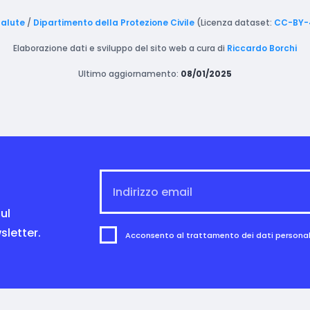
Salute
/
Dipartimento della Protezione Civile
(Licenza dataset:
CC-BY-
Elaborazione dati e sviluppo del sito web a cura di
Riccardo Borchi
Ultimo aggiornamento:
08/01/2025
ul
sletter.
Acconsento al trattamento dei dati personali