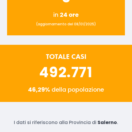
in
24 ore
(aggiornamento del 08/01/2025)
TOTALE CASI
492.771
46,29%
della popolazione
I dati si riferiscono alla Provincia di
Salerno
.