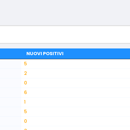
NUOVI POSITIVI
5
2
0
6
1
5
0