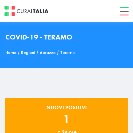
COVID-19 - TERAMO
Home
/
Regioni
/
Abruzzo
/
Teramo
NUOVI POSITIVI
1
in
24 ore