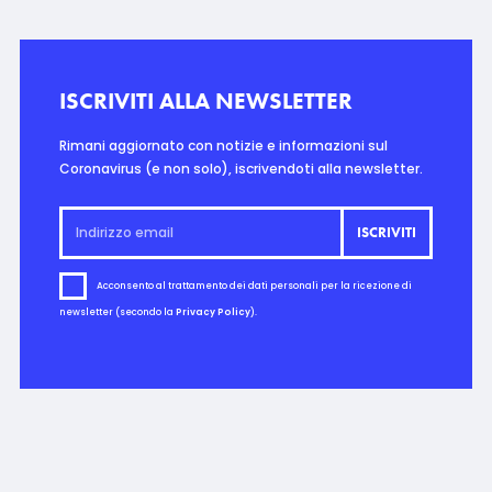
ISCRIVITI ALLA NEWSLETTER
Rimani aggiornato con notizie e informazioni sul
Coronavirus (e non solo), iscrivendoti alla newsletter.
Acconsento al trattamento dei dati personali per la ricezione di
newsletter (secondo la
Privacy Policy
).