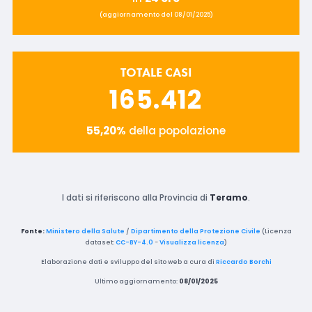
(aggiornamento del 08/01/2025)
TOTALE CASI
165.412
55,20%
della popolazione
I dati si riferiscono alla Provincia di
Teramo
.
Fonte:
Ministero della Salute
/
Dipartimento della Protezione Civile
(Licenza
dataset:
CC-BY-4.0
-
Visualizza licenza
)
Elaborazione dati e sviluppo del sito web a cura di
Riccardo Borchi
Ultimo aggiornamento:
08/01/2025