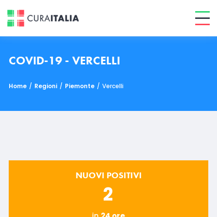
COVID-19 - VERCELLI
Home
/
Regioni
/
Piemonte
/
Vercelli
NUOVI POSITIVI
2
in
24 ore