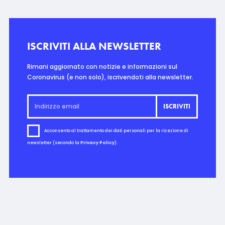
ISCRIVITI ALLA NEWSLETTER
Rimani aggiornato con notizie e informazioni sul
Coronavirus (e non solo), iscrivendoti alla newsletter.
Acconsento al trattamento dei dati personali per la ricezione di
newsletter (secondo la
Privacy Policy
).