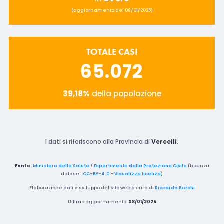
(aggiornamento del 08/01/2025)
TOTALE CASI
65.072
39,18%
della popolazione
I dati si riferiscono alla Provincia di
Vercelli
.
Fonte:
Ministero della Salute
/
Dipartimento della Protezione Civile
(Licenza
dataset:
CC-BY-4.0
-
Visualizza licenza
)
Elaborazione dati e sviluppo del sito web a cura di
Riccardo Borchi
Ultimo aggiornamento:
08/01/2025