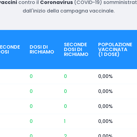
vaccini
contro il
Coronavirus
(COVID-19) somministrati
dall'inizio della campagna vaccinale.
SECONDE
POPOLAZIONE
SECONDE
DOSI DI
DOSI DI
VACCINATA
OSI
RICHIAMO
RICHIAMO
(1 DOSE)
0
0
0,00%
0
0
0,00%
0
0
0,00%
0
1
0,00%
0
2
0,00%