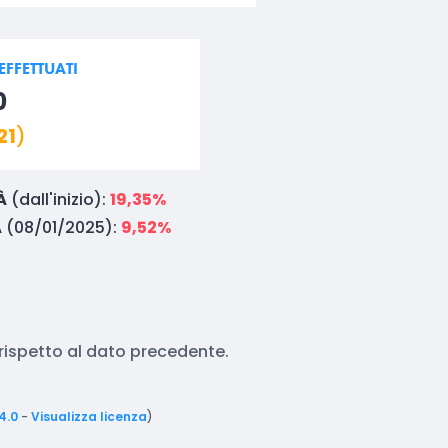
FFETTUATI
0
21
)
À
(dall'inizio):
19,35%
À
(08/01/2025):
9,52%
o rispetto al dato precedente.
4.0
-
Visualizza licenza
)