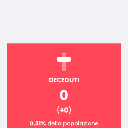
DECEDUTI
0
(
+0
)
0,31%
della popolazione