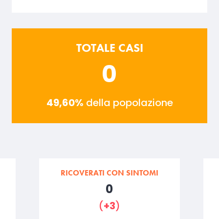
TOTALE CASI
0
49,60%
della popolazione
RICOVERATI CON SINTOMI
0
(
+3
)