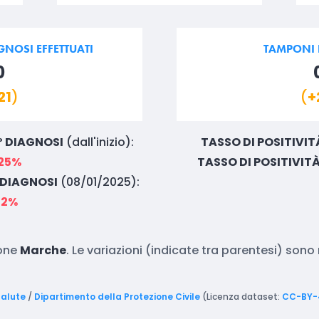
NOSI EFFETTUATI
TAMPONI E
0
21
)
(
+
° DIAGNOSI
(dall'inizio):
TASSO DI POSITIVIT
25%
TASSO DI POSITIVIT
° DIAGNOSI
(08/01/2025):
52%
ione
Marche
. Le variazioni (indicate tra parentesi) son
Salute
/
Dipartimento della Protezione Civile
(Licenza dataset:
CC-BY-