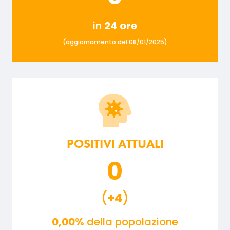
in
24 ore
(aggiornamento del 08/01/2025)
POSITIVI ATTUALI
0
(
+4
)
0,00%
della popolazione