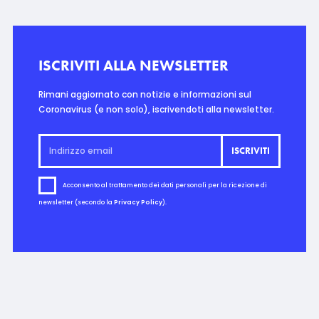
ISCRIVITI ALLA NEWSLETTER
Rimani aggiornato con notizie e informazioni sul
Coronavirus (e non solo), iscrivendoti alla newsletter.
Acconsento al trattamento dei dati personali per la ricezione di
newsletter (secondo la
Privacy Policy
).