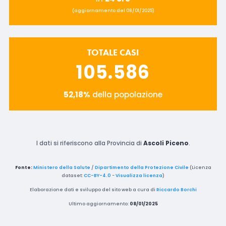
(aggiornamento del 08/01/2025)
TOTALE CASI
105.586
52,18%
della popolazione
I dati si riferiscono alla Provincia di
Ascoli Piceno
.
Fonte:
Ministero della Salute
/
Dipartimento della Protezione Civile
(Licenza
dataset:
CC-BY-4.0
-
Visualizza licenza
)
Elaborazione dati e sviluppo del sito web a cura di
Riccardo Borchi
Ultimo aggiornamento:
08/01/2025