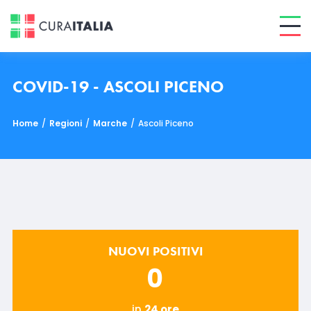
COVID-19 - ASCOLI PICENO
Home
/
Regioni
/
Marche
/
Ascoli Piceno
NUOVI POSITIVI
0
in
24 ore