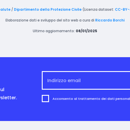
Salute
/
Dipartimento della Protezione Civile
(Licenza dataset:
CC-BY-
Elaborazione dati e sviluppo del sito web a cura di
Riccardo Borchi
Ultimo aggiornamento:
08/01/2025
ul
sletter.
Acconsento al trattamento dei dati personali