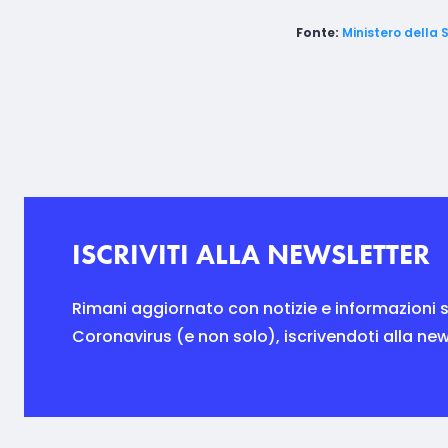
Fonte:
Ministero della 
ISCRIVITI ALLA NEWSLETTER
Rimani aggiornato con notizie e informazioni s
Coronavirus (e non solo), iscrivendoti alla new