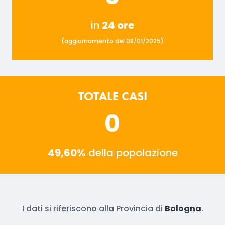
in
24 ore
(aggiornamento del 08/01/2025)
TOTALE CASI
0
49,60%
della popolazione
I dati si riferiscono alla Provincia di
Bologna
.