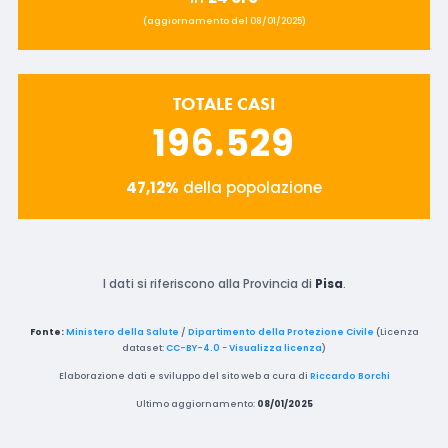
(aggiornamento del 08/01/2025)
TOTALE CASI
196.529
47,12%
della popolazione
I dati si riferiscono alla Provincia di
Pisa
.
Fonte:
Ministero della Salute
/
Dipartimento della Protezione Civile
(Licenza
dataset:
CC-BY-4.0
-
Visualizza licenza
)
Elaborazione dati e sviluppo del sito web a cura di
Riccardo Borchi
Ultimo aggiornamento:
08/01/2025