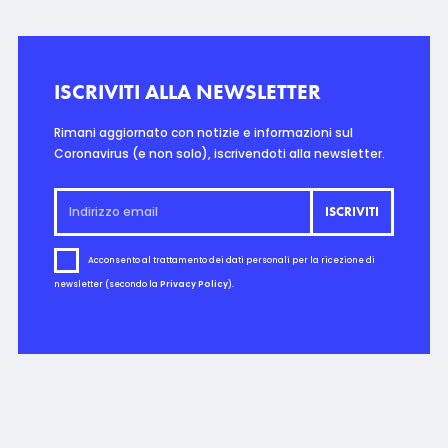
ISCRIVITI ALLA NEWSLETTER
Rimani aggiornato con notizie e informazioni sul
Coronavirus (e non solo), iscrivendoti alla newsletter.
Acconsento al trattamento dei dati personali per la ricezione di
newsletter (secondo la
Privacy Policy
).