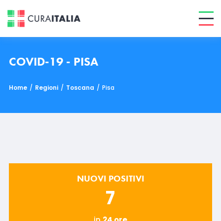
COVID-19 - PISA
Home
/
Regioni
/
Toscana
/
Pisa
NUOVI POSITIVI
7
in
24 ore