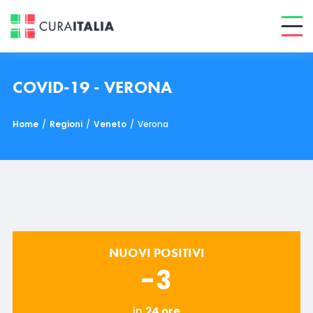
COVID-19 - VERONA
Home
/
Regioni
/
Veneto
/
Verona
NUOVI POSITIVI
-3
in
24 ore