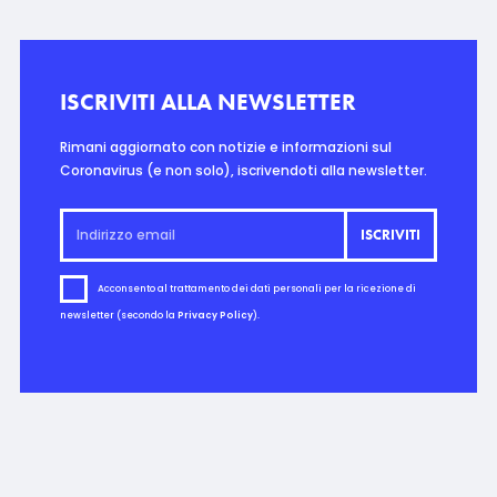
ISCRIVITI ALLA NEWSLETTER
Rimani aggiornato con notizie e informazioni sul
Coronavirus (e non solo), iscrivendoti alla newsletter.
Acconsento al trattamento dei dati personali per la ricezione di
newsletter (secondo la
Privacy Policy
).