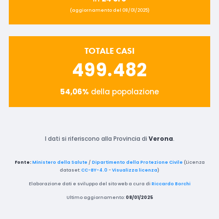
(aggiornamento del 08/01/2025)
TOTALE CASI
499.482
54,06%
della popolazione
I dati si riferiscono alla Provincia di
Verona
.
Fonte:
Ministero della Salute
/
Dipartimento della Protezione Civile
(Licenza
dataset:
CC-BY-4.0
-
Visualizza licenza
)
Elaborazione dati e sviluppo del sito web a cura di
Riccardo Borchi
Ultimo aggiornamento:
08/01/2025