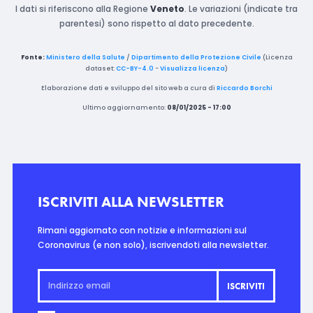
I dati si riferiscono alla Regione
Veneto
. Le variazioni (indicate tra
parentesi) sono rispetto al dato precedente.
Fonte:
Ministero della Salute
/
Dipartimento della Protezione Civile
(Licenza
dataset:
CC-BY-4.0
-
Visualizza licenza
)
Elaborazione dati e sviluppo del sito web a cura di
Riccardo Borchi
Ultimo aggiornamento:
08/01/2025 - 17:00
ISCRIVITI ALLA NEWSLETTER
Rimani aggiornato con notizie e informazioni sul
Coronavirus (e non solo), iscrivendoti alla newsletter.