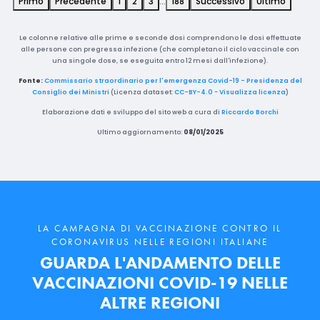
Primo
Precedente
1
2
3
…
188
Successivo
Ultimo
Le colonne relative alle prime e seconde dosi comprendono le dosi effettuate
alle persone con pregressa infezione (che completano il ciclo vaccinale con
una singole dose, se eseguita entro 12 mesi dall'infezione).
Fonte:
Commissario straordinario per l'emergenza Covid-19 - Presidenza del
Consiglio dei Ministri
(Licenza dataset:
CC-BY-4.0
-
Visualizza licenza
)
Elaborazione dati e sviluppo del sito web a cura di
Riccardo Borchi
Ultimo aggiornamento:
08/01/2025
LA CAMPAGNA DI VACCINAZIONE CONTRO IL
CORONAVIRUS NELLE REGIONI ITALIANE
GUARDA L'ANDAMENTO DELLE
VACCINAZIONI COVID-19 NELLE
ALTRE REGIONI