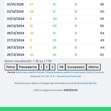
01/01/2025
27
16
0
98
31/12/2024
29
21
0
101
30/12/2024
9
42
0
39
29/12/2024
19
29
0
55
28/12/2024
43
10
0
94
27/12/2024
11
33
0
45
26/12/2024
11
28
0
44
25/12/2024
42
33
0
92
Giorni visualizzati: 1-15 su 1.778
Primo
Precedente
1
2
3
…
119
Successivo
Ultimo
Fonte:
Ministero della Salute
/
Dipartimento della Protezione Civile
(Licenza
dataset:
CC-BY-4.0
-
Visualizza licenza
)
Elaborazione dati e sviluppo del sito web a cura di
Riccardo Borchi
Ultimo aggiornamento:
08/01/2025