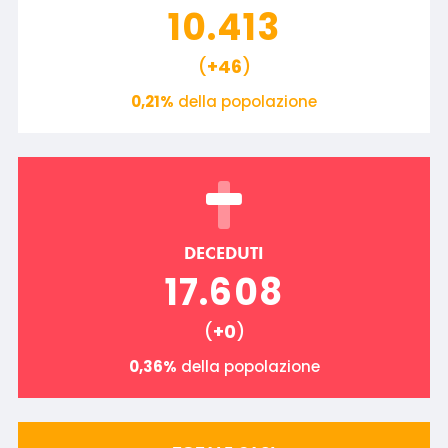
10.413
(
+46
)
0,21%
della popolazione
DECEDUTI
17.608
(
+0
)
0,36%
della popolazione