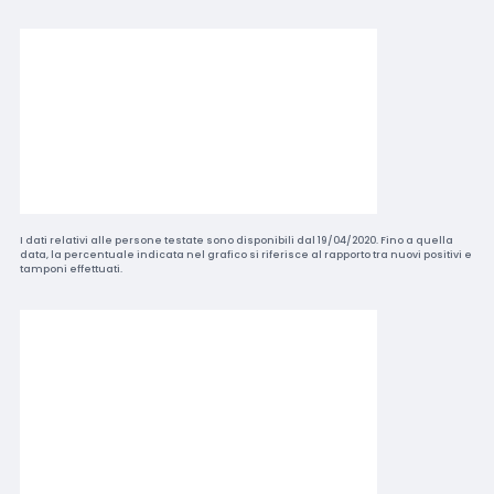
I dati relativi alle persone testate sono disponibili dal 19/04/2020. Fino a quella
data, la percentuale indicata nel grafico si riferisce al rapporto tra nuovi positivi e
tamponi effettuati.