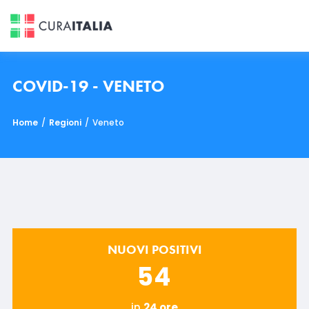
COVID-19 - VENETO
Home
/
Regioni
/
Veneto
NUOVI POSITIVI
54
in
24 ore