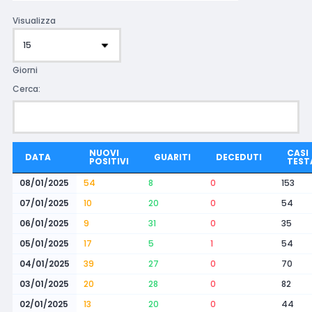
Visualizza
Giorni
Cerca:
NUOVI
CASI
DATA
GUARITI
DECEDUTI
POSITIVI
TEST
08/01/2025
54
8
0
153
07/01/2025
10
20
0
54
06/01/2025
9
31
0
35
05/01/2025
17
5
1
54
04/01/2025
39
27
0
70
03/01/2025
20
28
0
82
02/01/2025
13
20
0
44