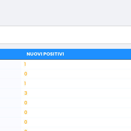
NUOVI POSITIVI
1
0
1
3
0
0
0