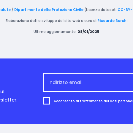
Salute
/
Dipartimento della Protezione Civile
(Licenza dataset:
CC-BY-
Elaborazione dati e sviluppo del sito web a cura di
Riccardo Borchi
Ultimo aggiornamento:
08/01/2025
ul
sletter.
Acconsento al trattamento dei dati personali