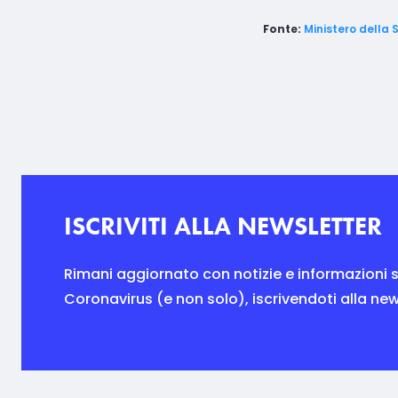
Fonte:
Ministero della 
ISCRIVITI ALLA NEWSLETTER
Rimani aggiornato con notizie e informazioni s
Coronavirus (e non solo), iscrivendoti alla new