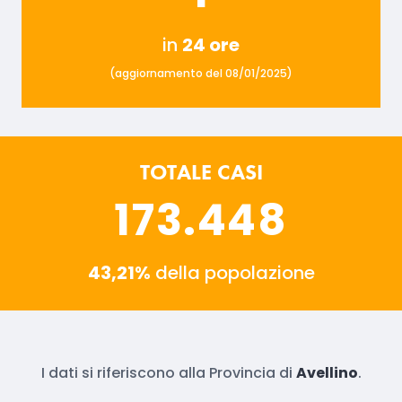
in
24 ore
(aggiornamento del 08/01/2025)
TOTALE CASI
173.448
43,21%
della popolazione
I dati si riferiscono alla Provincia di
Avellino
.