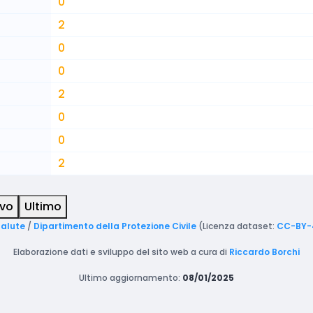
0
2
0
0
2
0
0
2
ivo
Ultimo
Salute
/
Dipartimento della Protezione Civile
(Licenza dataset:
CC-BY-
Elaborazione dati e sviluppo del sito web a cura di
Riccardo Borchi
Ultimo aggiornamento:
08/01/2025