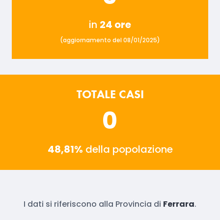
in
24 ore
(aggiornamento del 08/01/2025)
TOTALE CASI
0
48,81%
della popolazione
I dati si riferiscono alla Provincia di
Ferrara
.