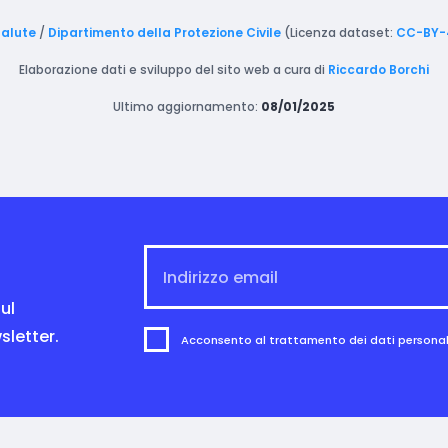
Salute
/
Dipartimento della Protezione Civile
(Licenza dataset:
CC-BY-
Elaborazione dati e sviluppo del sito web a cura di
Riccardo Borchi
Ultimo aggiornamento:
08/01/2025
ul
sletter.
Acconsento al trattamento dei dati personali