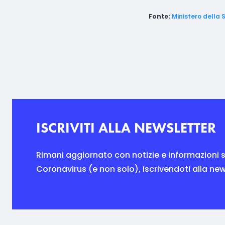
Fonte:
Ministero della 
ISCRIVITI ALLA NEWSLETTER
Rimani aggiornato con notizie e informazioni s
Coronavirus (e non solo), iscrivendoti alla new