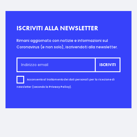
ISCRIVITI ALLA NEWSLETTER
Rimani aggiornato con notizie e informazioni sul
Coronavirus (e non solo), iscrivendoti alla newsletter.
Acconsento al trattamento dei dati personali per la ricezione di
newsletter (secondo la
Privacy Policy
).