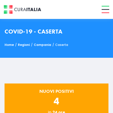
COVID-19 - CASERTA
Home
/
Regioni
/
Campania
/
Caserta
NUOVI POSITIVI
4
in
24 ore