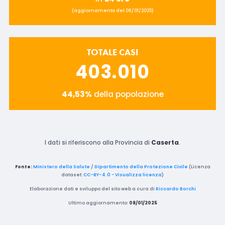
(aggiornamento del 08/01/2025)
TOTALE CASI
403.010
44,53%
della popolazione
I dati si riferiscono alla Provincia di
Caserta
.
Fonte:
Ministero della Salute
/
Dipartimento della Protezione Civile
(Licenza
dataset:
CC-BY-4.0
-
Visualizza licenza
)
Elaborazione dati e sviluppo del sito web a cura di
Riccardo Borchi
Ultimo aggiornamento:
08/01/2025