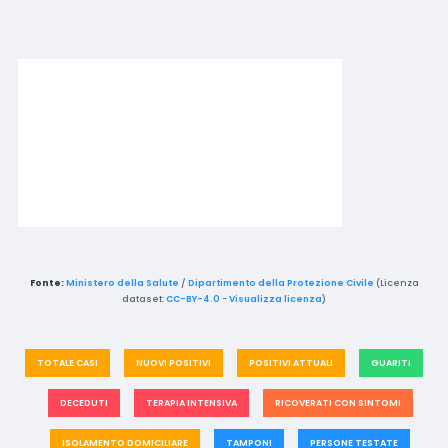
Fonte:
Ministero della Salute
/
Dipartimento della Protezione Civile
(Licenza
dataset:
CC-BY-4.0
-
Visualizza licenza
)
TOTALE CASI
NUOVI POSITIVI
POSITIVI ATTUALI
GUARITI
DECEDUTI
TERAPIA INTENSIVA
RICOVERATI CON SINTOMI
ISOLAMENTO DOMICILIARE
TAMPONI
PERSONE TESTATE