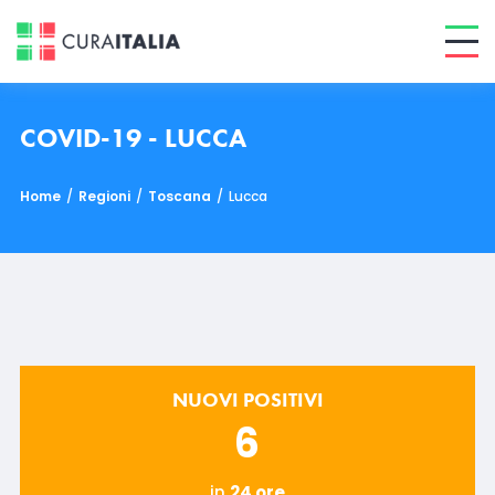
COVID-19 - LUCCA
Home
/
Regioni
/
Toscana
/
Lucca
NUOVI POSITIVI
6
in
24 ore