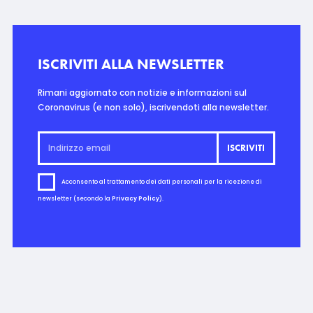
ISCRIVITI ALLA NEWSLETTER
Rimani aggiornato con notizie e informazioni sul
Coronavirus (e non solo), iscrivendoti alla newsletter.
Acconsento al trattamento dei dati personali per la ricezione di
newsletter (secondo la
Privacy Policy
).