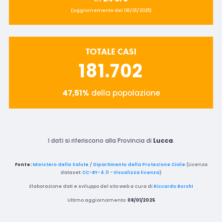
(aggiornamento del 08/01/2025)
TOTALE CASI
181.702
47,51%
della popolazione
I dati si riferiscono alla Provincia di
Lucca
.
Fonte:
Ministero della Salute
/
Dipartimento della Protezione Civile
(Licenza
dataset:
CC-BY-4.0
-
Visualizza licenza
)
Elaborazione dati e sviluppo del sito web a cura di
Riccardo Borchi
Ultimo aggiornamento:
08/01/2025