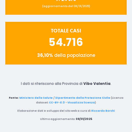
(aggiornamento del 08/01/2025)
TOTALE CASI
54.716
36,10%
della popolazione
I dati si riferiscono alla Provincia di
Vibo Valentia
.
Fonte:
Ministero della Salute
/
Dipartimento della Protezione Civile
(Licenza
dataset:
CC-BY-4.0
-
Visualizza licenza
)
Elaborazione dati e sviluppo del sito web a cura di
Riccardo Borchi
Ultimo aggiornamento:
08/01/2025