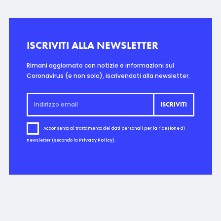
ISCRIVITI ALLA NEWSLETTER
Rimani aggiornato con notizie e informazioni sul
Coronavirus (e non solo), iscrivendoti alla newsletter.
Acconsento al trattamento dei dati personali per la ricezione di
newsletter (secondo la
Privacy Policy
).