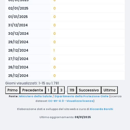
02/01/2025
0
01/01/2025
0
31/12/2024
0
30/12/2024
0
29/12/2024
0
28/12/2024
1
27/12/2024
0
26/12/2024
0
25/12/2024
0
Giorni visualizzati: 1-15 su 1.781
Primo
Precedente
1
2
3
…
119
Successivo
Ultimo
Fonte:
Ministero della Salute
/
Dipartimento della Protezione Civile
(Licenza
dataset:
CC-BY-4.0
-
Visualizza licenza
)
Elaborazione dati e sviluppo del sito web a cura di
Riccardo Borchi
Ultimo aggiornamento:
08/01/2025