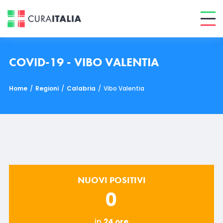
COVID-19 - VIBO VALENTIA
Home
/
Regioni
/
Calabria
/
Vibo Valentia
NUOVI POSITIVI
0
in
24 ore