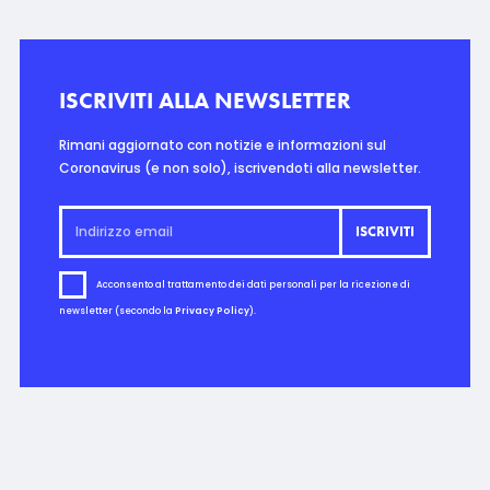
ISCRIVITI ALLA NEWSLETTER
Rimani aggiornato con notizie e informazioni sul
Coronavirus (e non solo), iscrivendoti alla newsletter.
Acconsento al trattamento dei dati personali per la ricezione di
newsletter (secondo la
Privacy Policy
).