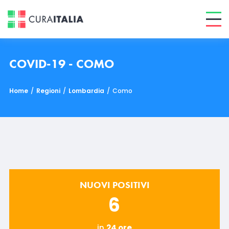
COVID-19 - COMO
Home
/
Regioni
/
Lombardia
/
Como
NUOVI POSITIVI
6
in
24 ore