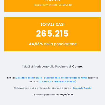
(aggiornamento del 08/01/2025)
TOTALE CASI
265.215
44,58%
della popolazione
I dati si riferiscono alla Provincia di
Como
.
Fonte:
Ministero della Salute
/
Dipartimento della Protezione Civile
(Licenza
dataset:
CC-BY-4.0
-
Visualizza licenza
)
Elaborazione dati e sviluppo del sito web a cura di
Riccardo Borchi
Ultimo aggiornamento:
08/01/2025