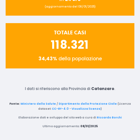
(aggiornamento del 08/01/2025)
TOTALE CASI
118.321
34,43%
della popolazione
I dati si riferiscono alla Provincia di
Catanzaro
.
Fonte:
Ministero della Salute
/
Dipartimento della Protezione Civile
(Licenza
dataset:
CC-BY-4.0
-
Visualizza licenza
)
Elaborazione dati e sviluppo del sito web a cura di
Riccardo Borchi
Ultimo aggiornamento:
08/01/2025