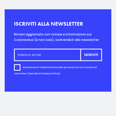
ISCRIVITI ALLA NEWSLETTER
Rimani aggiornato con notizie e informazioni sul
Coronavirus (e non solo), iscrivendoti alla newsletter.
Acconsento al trattamento dei dati personali per la ricezione di
newsletter (secondo la
Privacy Policy
).