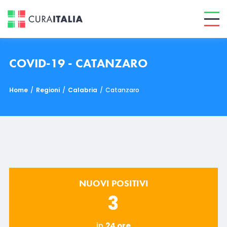
COVID-19 - CATANZARO
Home
/
Regioni
/
Calabria
/
Catanzaro
NUOVI POSITIVI
3
in
24 ore