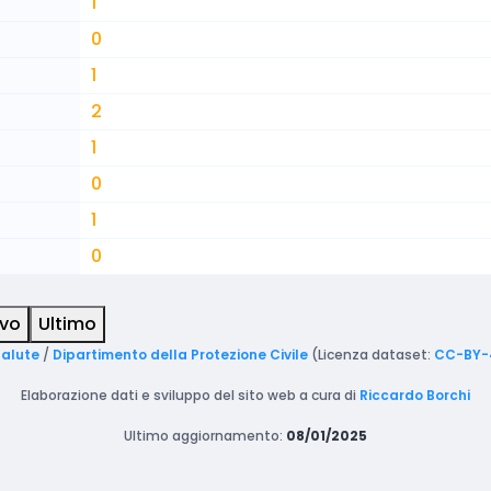
1
0
1
2
1
0
1
0
ivo
Ultimo
Salute
/
Dipartimento della Protezione Civile
(Licenza dataset:
CC-BY-
Elaborazione dati e sviluppo del sito web a cura di
Riccardo Borchi
Ultimo aggiornamento:
08/01/2025