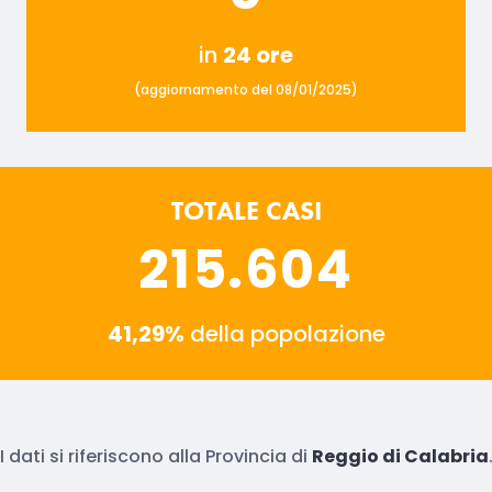
in
24 ore
(aggiornamento del 08/01/2025)
TOTALE CASI
215.604
41,29%
della popolazione
I dati si riferiscono alla Provincia di
Reggio di Calabria