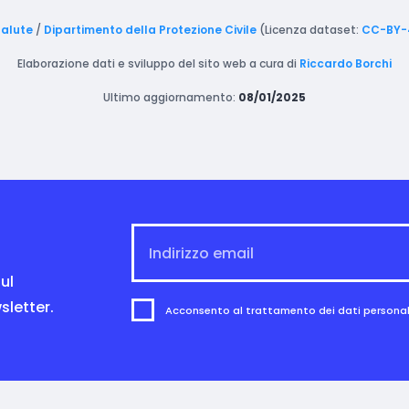
Salute
/
Dipartimento della Protezione Civile
(Licenza dataset:
CC-BY-
Elaborazione dati e sviluppo del sito web a cura di
Riccardo Borchi
Ultimo aggiornamento:
08/01/2025
ul
sletter.
Acconsento al trattamento dei dati personali