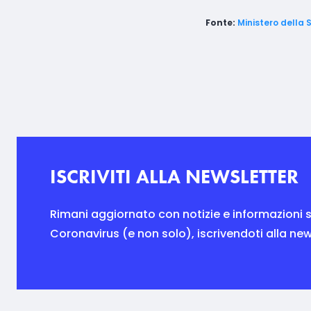
Fonte:
Ministero della 
ISCRIVITI ALLA NEWSLETTER
Rimani aggiornato con notizie e informazioni s
Coronavirus (e non solo), iscrivendoti alla new