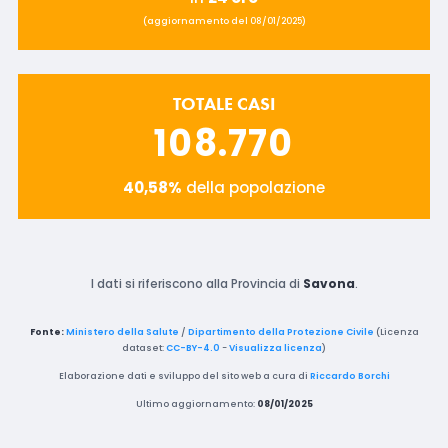
(aggiornamento del 08/01/2025)
TOTALE CASI
108.770
40,58%
della popolazione
I dati si riferiscono alla Provincia di
Savona
.
Fonte:
Ministero della Salute
/
Dipartimento della Protezione Civile
(Licenza
dataset:
CC-BY-4.0
-
Visualizza licenza
)
Elaborazione dati e sviluppo del sito web a cura di
Riccardo Borchi
Ultimo aggiornamento:
08/01/2025