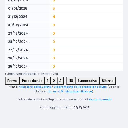
02/01/2025
0
01/01/2025
5
31/12/2024
4
30/12/2024
0
29/12/2024
0
28/12/2024
0
27/12/2024
0
26/12/2024
0
25/12/2024
0
Giorni visualizzati: 1-15 su 1.781
Primo
Precedente
1
2
3
…
119
Successivo
Ultimo
Fonte:
Ministero della Salute
/
Dipartimento della Protezione Civile
(Licenza
dataset:
CC-BY-4.0
-
Visualizza licenza
)
Elaborazione dati e sviluppo del sito web a cura di
Riccardo Borchi
Ultimo aggiornamento:
08/01/2025