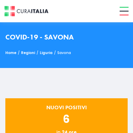
COVID-19 - SAVONA
Home
/
Regioni
/
Liguria
/
Savona
NUOVI POSITIVI
6
in
24 ore