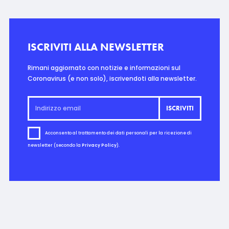
ISCRIVITI ALLA NEWSLETTER
Rimani aggiornato con notizie e informazioni sul
Coronavirus (e non solo), iscrivendoti alla newsletter.
Acconsento al trattamento dei dati personali per la ricezione di
newsletter (secondo la
Privacy Policy
).