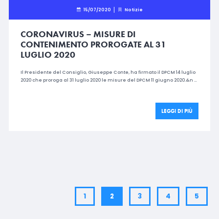
15/07/2020
Notizie
CORONAVIRUS – MISURE DI
CONTENIMENTO PROROGATE AL 31
LUGLIO 2020
Il Presidente del Consiglio, Giuseppe Conte, ha firmato il DPCM 14 luglio
2020 che proroga al 31 luglio 2020 le misure del DPCM 11 giugno 2020.&n …
LEGGI DI PIÙ
1
2
3
4
5