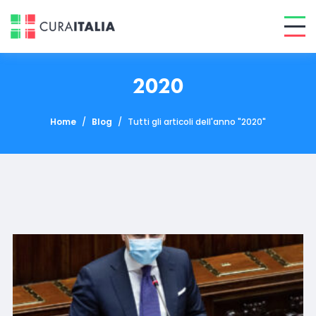
2020
Home
/
Blog
/
Tutti gli articoli dell'anno "2020"