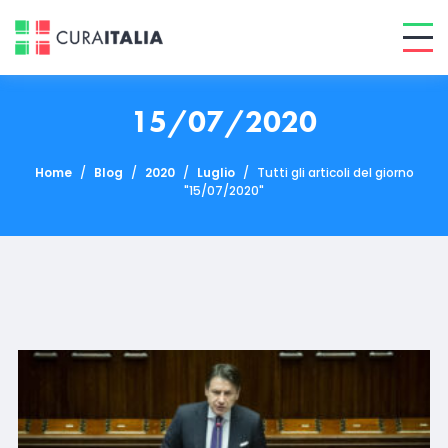
15/07/2020
Home
/
Blog
/
2020
/
Luglio
/
Tutti gli articoli del giorno
"15/07/2020"