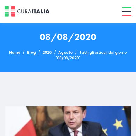
08/08/2020
Home
/
Blog
/
2020
/
Agosto
/
Tutti gli articoli del giorno
"08/08/2020"