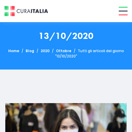
13/10/2020
Home
/
Blog
/
2020
/
Ottobre
/
Tutti gli articoli del giorno
"13/10/2020"