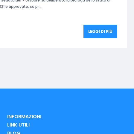
lla seduta del 7 ottobre ha deliberato la proroga dello stato di
21 e approvato, su pr …
LEGGI DI PIÙ
INFORMAZIONI
LINK UTILI
BLOG