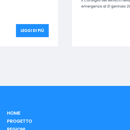
Il Consiglio dei Ministri ne
emergenza al 31 gennaio 20
LEGGI DI PIÙ
HOME
PROGETTO
REGIONI