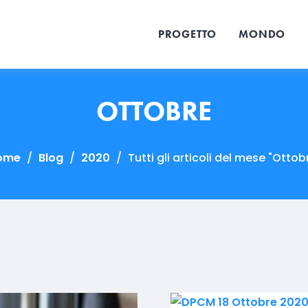
PROGETTO
MONDO
OTTOBRE
ome
/
Blog
/
2020
/
Tutti gli articoli del mese "Ottob