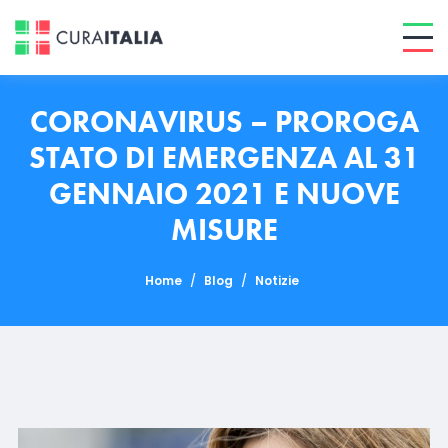
CORONAVIRUS – PROROGA
STATO DI EMERGENZA AL 31
GENNAIO 2021 E NUOVE
MISURE
Home
/
Blog
/
Notizie