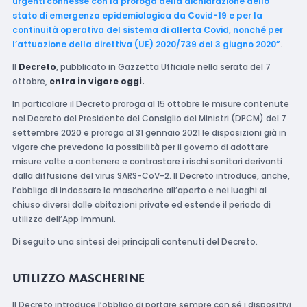
urgenti connesse con la proroga della dichiarazione dello
stato di emergenza epidemiologica da Covid-19 e per la
continuità operativa del sistema di allerta Covid, nonché per
l’attuazione della direttiva (UE) 2020/739 del 3 giugno 2020”
.
Il
Decreto
, pubblicato in Gazzetta Ufficiale nella serata del 7
ottobre,
entra in vigore oggi.
In particolare il Decreto proroga al 15 ottobre le misure contenute
nel Decreto del Presidente del Consiglio dei Ministri (DPCM) del 7
settembre 2020 e proroga al 31 gennaio 2021 le disposizioni già in
vigore che prevedono la possibilità per il governo di adottare
misure volte a contenere e contrastare i rischi sanitari derivanti
dalla diffusione del virus SARS-CoV-2. Il Decreto introduce, anche,
l’obbligo di indossare le mascherine all’aperto e nei luoghi al
chiuso diversi dalle abitazioni private ed estende il periodo di
utilizzo dell’App Immuni.
Di seguito una sintesi dei principali contenuti del Decreto.
UTILIZZO MASCHERINE
Il Decreto introduce l’obbligo di portare sempre con sé i dispositivi