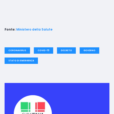
Fonte:
Ministero della Salute
CORONAVIRUS
COVID-19
DECRETO
GOVERNO
STATO DI EMERGENZA