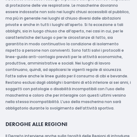
di protezione delle vie respiratorie. Le mascherine dovranno
essere indossate non solo nei luoghi chiusi accessibili al pubblico,
ma più in generale nei luoghi al chiuso diversi dalle abitazioni
private e anche in tutti i luoghi all’aperto. Si fa eccezione a tali
obblighi, sia in luogo chiuso che all’aperto, nei casi in cui, per le
caratteristiche del luogo o per le circostanze di fatto, sia
garantita in modo continuativo la condizione di isolamento
rispetto a persone non conviventi. Sono fatti salvi i protocolli e
linee-guida anti-contagio previsti per le attività economiche,
produttive, amministrative e sociali. Nei luoghi di lavoro
continuano, quindi, ad applicarsi le vigenti regole di sicurezza.
Fatte salve anche le linee guida per il consumo di cibi e bevande.
Restano esclusi dagli obblighi i bambini di età inferiore ai sei anni, i
soggetti con patologie o disabilità incompatibili con l’uso della
mascherina e coloro che per interagire con questi ultimi versino
nella stessa incompatibilità. L’uso della mascherina non sarà
obbligatorio durante lo svolgimento dell’attività sportiva.
DEROGHE ALLE REGIONI
Il Decreto interviene anche sulla facoltà delle Regioni di introdurre