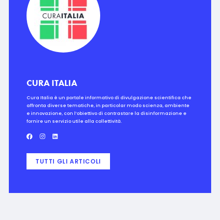
CURA ITALIA
Cura Italia è un portale informativo di divulgazione scientifica che
affronta diverse tematiche, in particolar modo scienza, ambiente
e innovazione, con l’obiettivo di contrastare la disinformazione e
fornire un servizio utile alla collettività.
TUTTI GLI ARTICOLI