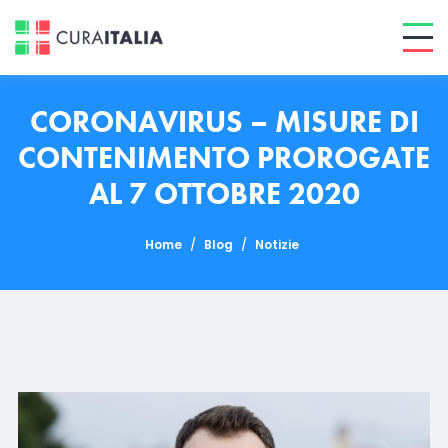
CORONAVIRUS – MISURE DI
CONTENIMENTO PROROGATE
AL 7 OTTOBRE 2020
Home
/
Blog
/
Notizie