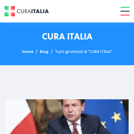
CURA ITALIA
Home
/
Blog
/
Tutti gli articoli di "CURA ITALIA"