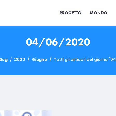
PROGETTO
MONDO
04/06/2020
Blog
/
2020
/
Giugno
/
Tutti gli articoli del giorno "