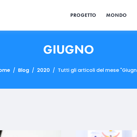
PROGETTO
MONDO
GIUGNO
ome
/
Blog
/
2020
/
Tutti gli articoli del mese "Giug