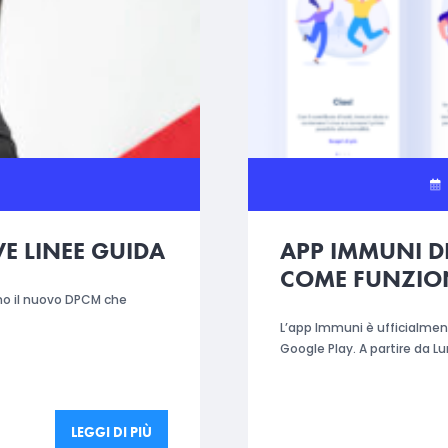
E LINEE GUIDA
APP IMMUNI D
COME FUNZIO
gno il nuovo DPCM che
L’app Immuni è ufficialment
Google Play. A partire da L
LEGGI DI PIÙ