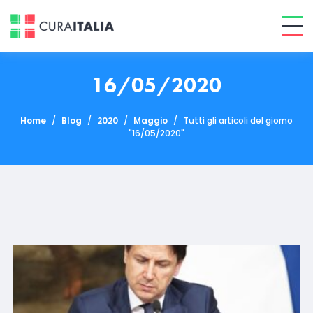
16/05/2020
Home
/
Blog
/
2020
/
Maggio
/
Tutti gli articoli del giorno
"16/05/2020"