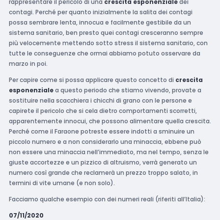
rappresentare il pericolo di una
crescita esponenziale
dei
contagi. Perché per quanto inizialmente la salita dei contagi
possa sembrare lenta, innocua e facilmente gestibile da un
sistema sanitario, ben presto quei contagi cresceranno sempre
più velocemente mettendo sotto stress il sistema sanitario, con
tutte le conseguenze che ormai abbiamo potuto osservare da
marzo in poi.
Per capire come si possa applicare questo concetto di
crescita
esponenziale
a questo periodo che stiamo vivendo, provate a
sostituire nella scacchiera i chicchi di grano con le persone e
capirete il pericolo che si cela dietro comportamenti scorretti,
apparentemente innocui, che possono alimentare quella crescita.
Perché come il Faraone potreste essere indotti a sminuire un
piccolo numero e a non considerarlo una minaccia, ebbene può
non essere una minaccia nell’immediato, ma nel tempo, senza le
giuste accortezze e un pizzico di altruismo, verrà generato un
numero così grande che reclamerà un prezzo troppo salato, in
termini di vite umane (e non solo).
Facciamo qualche esempio con dei numeri reali (riferiti all’Italia):
07/11/2020