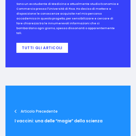
Sono un ex studente di Medicina e attualmente studio Economia e
Commercio presso l'Università di Pisa. Ho deciso di mettere a
disposizione le conoscenze acquisite nel mio percorso
accademico in questo progetto, per sensibilizzare e cercare di
fare chiarezza tra le innumerevoli informazioni che ci
bombardano ogni giorno, spesso dissonanti o apparentemente
tali.
TUTTI GLI ARTICOLI
Articolo Precedente
I vaccini: una delle “magie” della scienza