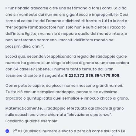
Il funzionario trascorse oltre una settimana a fare i conti. La cifra
che si manifestò dai numeri era gigantesca e improponibile. Così
torno al cospetto del Faraone e dichiarò di fronte a tutta la corte:
“Per pagare l’ambasciatore non solo non è sufficiente il raccolto
dell’intero Egitto, ma non lo è neppure quello del mondo intero, e
non basteranno nemmeno i raccolti dell’intero mondo nei
prossimi dieci anni!”.
Eccoci qua, secondo voi applicando la regola del raddoppio quale
numero ha generato un singolo chicco di grano su una scacchiera
con 64 caselle? Ebbene, il numero tanto temuto dal Gran
tesoriere di corte è il seguente:
9.223.372.036.854.775.808
.
Come potete capire, da piccoli numeri nascono grandi numeri.
Tutto ciò con un semplice raddoppio, pensate se avessimo
triplicato o quintuplicato quel semplice e innocuo chicco di grano.
Matematicamente, il raddoppio effettuato dai chicchi di grano
sulla scacchiera viene chiamata “elevazione a potenza”.
Facciamo qualche esempio:
0
2
= 1 (qualsiasi numero elevato a zero dà come risultato 1 e