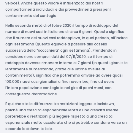
veloce). Anche questo valore è influenzato dai nostri
comportamenti individuali e dai provvedimenti presi per il
contenimento del contagio.
Nella seconda metà di ottobre 2020 il tempo di raddoppio del
numero di nuovi casi in Italia era di circa 6 giorni. Questo significa
che il numero dei nuovi casi raddoppiava, in quel periodo, all’incirca
ogni settimana (questo equivale a passare alla casella
successiva della “scacchiera” ogni settimana). Prendendo in
considerazione sempre i dati del 07/11/2020, se il tempo di
raddoppio dovesse rimanere intorno ai 7 giorni (in questi giorni sta
lentamente aumentando, grazie alle ultime misure di
contenimento), significa che potremmo arrivare ad avere quasi
100.000 nuovi casi giornalieri a fine novembre, fino ad avere
l’intera popolazione contagiata nel giro di pochi mesi, con
conseguenze drammatiche.
È qui che sta la differenza tra restrizioni leggere e lockdown,
poiché una crescita esponenziale lenta o una crescita lineare
porterebbe a restrizioni più leggere rispetto a una crescita
esponenziale molto accelerata che ci potrebbe condurre verso un
secondo lockdown totale.