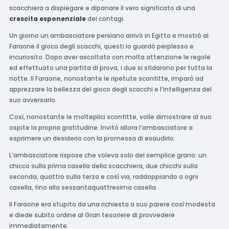
scacchiera a dispiegare e dipanare il vero significato di una
crescita esponenziale
dei contagi.
Un giorno un ambasciatore persiano arrivò in Egitto e mostrò al
Faraone il gioco degli scacchi, questi lo guardò perplesso e
incuriosito. Dopo aver ascoltato con molta attenzione le regole
ed effettuato una partita di prova, i due si sfidarono per tutta la
notte. Il Faraone, nonostante le ripetute sconfitte, imparò ad
apprezzare la bellezza del gioco degli scacchi e l’intelligenza del
suo avversario.
Così, nonostante le molteplici sconfitte, volle dimostrare al suo
ospite la propria gratitudine. Invitò allora l’ambasciatore a
esprimere un desiderio con la promessa di esaudirlo.
L’ambasciatore rispose che voleva solo del semplice grano: un
chicco sulla prima casella della scacchiera, due chicchi sulla
seconda, quattro sulla terza e così via, raddoppiando a ogni
casella, fino alla sessantaquattresima casella.
Il Faraone era stupito da una richiesta a suo parere così modesta
e diede subito ordine al Gran tesoriere di provvedere
immediatamente.