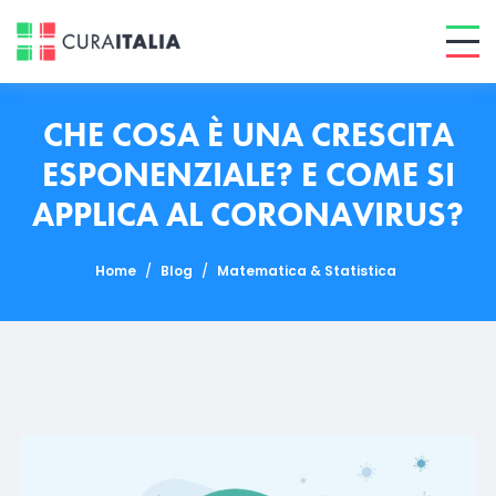
CHE COSA È UNA CRESCITA
ESPONENZIALE? E COME SI
APPLICA AL CORONAVIRUS?
Home
/
Blog
/
Matematica & Statistica