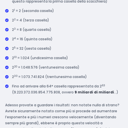
questo rappresenta la prima casella della scacchiera)
1
2
= 2 (seconda casella)
2
2
= 4 (terza casella)
3
2
= 8 (quarta casella)
4
2
= 16 (quinta casella)
5
2
= 32 (sesta casella)
10
2
= 1.024 (undicesima casella)
20
2
= 1.048.576 (ventunesima casella)
30
2
= 1.073.741.824 (trentunesima casella)
63
Fino ad arrivare alla 64° casella rappresentata da 2
(9.223.372.036.854.775.808, ovvero
9 miliardi di miliardi
…)
Adesso provate a guardare i risultati: non notate nulla di strano?
Avrete sicuramente notato come più si procede ad aumentare
l’esponente e più i numeri crescono velocemente (diventando
sempre più grandi), ebbene è proprio questa velocità a