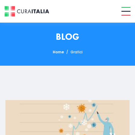
BLOG
Home
/
Grafici