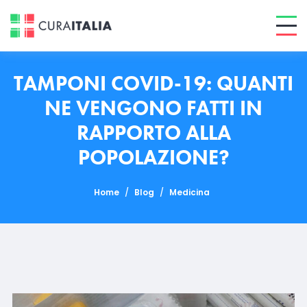
TAMPONI COVID-19: QUANTI
NE VENGONO FATTI IN
RAPPORTO ALLA
POPOLAZIONE?
Home
/
Blog
/
Medicina