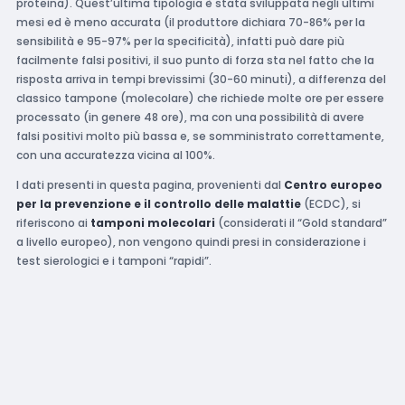
proteina). Quest’ultima tipologia è stata sviluppata negli ultimi
mesi ed è meno accurata (il produttore dichiara 70-86% per la
sensibilità e 95-97% per la specificità), infatti può dare più
facilmente falsi positivi, il suo punto di forza sta nel fatto che la
risposta arriva in tempi brevissimi (30-60 minuti), a differenza del
classico tampone (molecolare) che richiede molte ore per essere
processato (in genere 48 ore), ma con una possibilità di avere
falsi positivi molto più bassa e, se somministrato correttamente,
con una accuratezza vicina al 100%.
I dati presenti in questa pagina, provenienti dal
Centro europeo
per la prevenzione e il controllo delle malattie
(ECDC), si
riferiscono ai
tamponi molecolari
(considerati il “Gold standard”
a livello europeo), non vengono quindi presi in considerazione i
test sierologici e i tamponi “rapidi”.