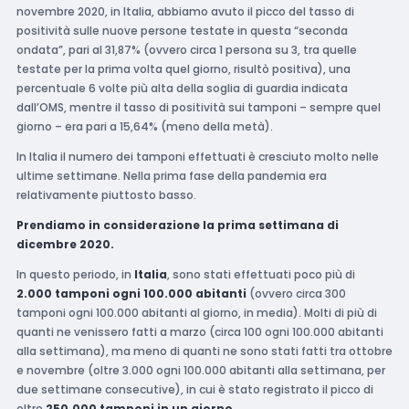
novembre 2020, in Italia, abbiamo avuto il picco del tasso di
positività sulle nuove persone testate in questa “seconda
ondata”, pari al 31,87% (ovvero circa 1 persona su 3, tra quelle
testate per la prima volta quel giorno, risultò positiva), una
percentuale 6 volte più alta della soglia di guardia indicata
dall’OMS, mentre il tasso di positività sui tamponi – sempre quel
giorno – era pari a 15,64% (meno della metà).
In Italia il numero dei tamponi effettuati è cresciuto molto nelle
ultime settimane. Nella prima fase della pandemia era
relativamente piuttosto basso.
Prendiamo in considerazione la prima settimana di
dicembre 2020.
In questo periodo, in
Italia
, sono stati effettuati poco più di
2.000 tamponi ogni 100.000 abitanti
(ovvero circa 300
tamponi ogni 100.000 abitanti al giorno, in media). Molti di più di
quanti ne venissero fatti a marzo (circa 100 ogni 100.000 abitanti
alla settimana), ma meno di quanti ne sono stati fatti tra ottobre
e novembre (oltre 3.000 ogni 100.000 abitanti alla settimana, per
due settimane consecutive), in cui è stato registrato il picco di
oltre
250.000 tamponi in un giorno
.