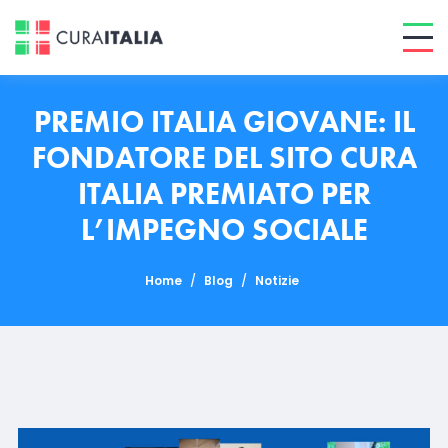
PREMIO ITALIA GIOVANE: IL
FONDATORE DEL SITO CURA
ITALIA PREMIATO PER
L’IMPEGNO SOCIALE
Home
/
Blog
/
Notizie