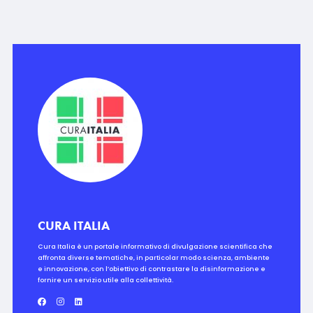
CURA ITALIA
Cura Italia è un portale informativo di divulgazione scientifica che
affronta diverse tematiche, in particolar modo scienza, ambiente
e innovazione, con l’obiettivo di contrastare la disinformazione e
fornire un servizio utile alla collettività.