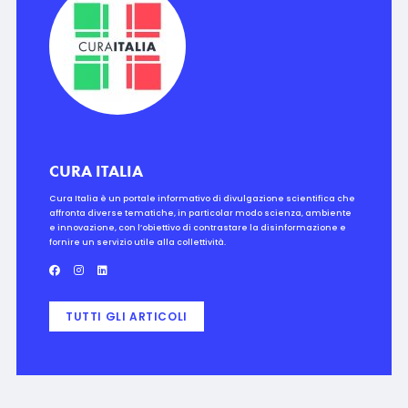
CURA ITALIA
Cura Italia è un portale informativo di divulgazione scientifica che
affronta diverse tematiche, in particolar modo scienza, ambiente
e innovazione, con l’obiettivo di contrastare la disinformazione e
fornire un servizio utile alla collettività.
TUTTI GLI ARTICOLI