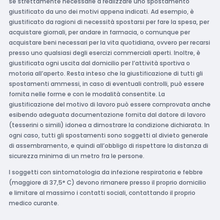
se strettamente necessarie a realizzare uno spostamento
giustificato da uno dei motivi appena indicati. Ad esempio, è
giustificato da ragioni di necessità spostarsi per fare la spesa, per
acquistare giornali, per andare in farmacia, o comunque per
acquistare beni necessari per la vita quotidiana, ovvero per recarsi
presso uno qualsiasi degli esercizi commerciali aperti. Inoltre, è
giustificata ogni uscita dal domicilio per l’attività sportiva o
motoria all’aperto. Resta inteso che la giustificazione di tutti gli
spostamenti ammessi, in caso di eventuali controlli, può essere
fornita nelle forme e con le modalità consentite. La
giustificazione del motivo di lavoro può essere comprovata anche
esibendo adeguata documentazione fornita dal datore di lavoro
(tesserini o simili) idonea a dimostrare la condizione dichiarata. In
ogni caso, tutti gli spostamenti sono soggetti al divieto generale
di assembramento, e quindi all’obbligo di rispettare la distanza di
sicurezza minima di un metro fra le persone.
I soggetti con sintomatologia da infezione respiratoria e febbre
(maggiore di 37,5° C) devono rimanere presso il proprio domicilio
e limitare al massimo i contatti sociali, contattando il proprio
medico curante.