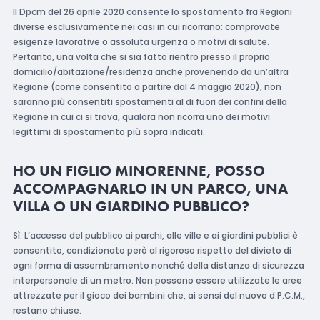
Il Dpcm del 26 aprile 2020 consente lo spostamento fra Regioni
diverse esclusivamente nei casi in cui ricorrano: comprovate
esigenze lavorative o assoluta urgenza o motivi di salute.
Pertanto, una volta che si sia fatto rientro presso il proprio
domicilio/abitazione/residenza anche provenendo da un’altra
Regione (come consentito a partire dal 4 maggio 2020), non
saranno più consentiti spostamenti al di fuori dei confini della
Regione in cui ci si trova, qualora non ricorra uno dei motivi
legittimi di spostamento più sopra indicati.
HO UN FIGLIO MINORENNE, POSSO
ACCOMPAGNARLO IN UN PARCO, UNA
VILLA O UN GIARDINO PUBBLICO?
Sì. L’accesso del pubblico ai parchi, alle ville e ai giardini pubblici è
consentito, condizionato però al rigoroso rispetto del divieto di
ogni forma di assembramento nonché della distanza di sicurezza
interpersonale di un metro. Non possono essere utilizzate le aree
attrezzate per il gioco dei bambini che, ai sensi del nuovo d.P.C.M.,
restano chiuse.