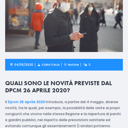
04/05/2020
CURA ITALIA
Notizie
0
QUALI SONO LE NOVITÀ PREVISTE DAL
DPCM 26 APRILE 2020?
Il
Dpcm 26 aprile 2020
introduce, a partire dal 4 maggio, diverse
novità, tra le quali, per esempio, la possibilità delle visite ai propri
congiunti che vivono nella stessa Regione e la riapertura di parchi
e giardini pubblici, nel rispetto delle prescrizioni sanitarie ed
evitando comunque gli assembramenti (i sindaci potranno