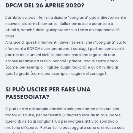
DPCM DEL 26 APRILE 2020?
L’ambito cui può riferirsi la dizione “congiunti” può indirettamente
ricavarsi, sistematicamente, dalle norme sulla parentela e
affinità, nonché dalla giurisprudenza in tema di responsabilità
civile.
Alla luce di questi riferimenti, deve ritenersi che i “congiunti” cui fa
riferimento il DPCM ricomprendano: i coniugi, i partner conviventi, i
partner delle unioni civili, le persone che sono legate da uno
stabile legame affettivo, nonché i parenti fino al sesto grado
(come, per esempio, i figli dei cugini tra loro) e gli affini fino al
quarto grado (come, per esempio, i cugini del coniuge).
SI PUÒ USCIRE PER FARE UNA
PASSEGGIATA?
Si può uscire dal proprio domicilio solo per andare al lavoro, per
motivi di salute, per necessità (il decreto include in tale ipotesi
quella di visita ai congiunti), o per svolgere attività sportiva o
motoria all’aperto. Pertanto, le passeggiate sono ammesse solo