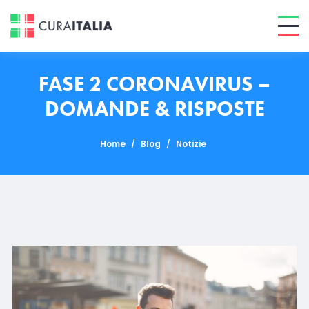
FASE 2 CORONAVIRUS –
DOMANDE & RISPOSTE
Home
/
Blog
/
Notizie