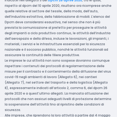
indicate nell’allegato 3 del
Dpcm 26 aprile 2020
, tra le quali,
rispetto al dpcm del 10 aprile 2020, risultano ora ricomprese anche
quelle relative al settore del tessile, della moda, dell’auto,
dell’industria estrattiva, della fabbricazione di mobili. L’elenco del
Dpcm deve considerarsi esaustiva, nel senso che non è più
prevista la comunicazione al prefetto per proseguire le attività
degli impianti a ciclo produttivo continuo, le attività dell’industria
dell’aerospazio e della difesa, incluse le lavorazioni, gli impianti, i
materiali, i servizi e le infrastrutture essenziali per la sicurezza
nazionale e il soccorso pubblico, nonché le attività funzionali ad
assicurare la continuità delle filiere produttive.
Le imprese le cui attività non sono sospese dovranno comunque
rispettare i contenuti dei protocolli di regolamentazione delle
misure per il contrasto e il contenimento della diffusione del virus
covid-19 negli ambienti di lavoro (Allegato 6), nei cantieri
(Allegato 7), nel settore del trasporto e della logistica (Allegato
8), espressamente indicati all’articolo 2, comma 6, del dpcm 26
aprile 2020 e a quest’ultimo allegati. La mancata attuazione dei
protocolli che non assicuri adeguati livelli di protezione determina
la sospensione dell’attività fino al ripristino delle condizioni di
sicurezza.
Alle imprese, che riprendono la loro attività a partire dal 4 maggio