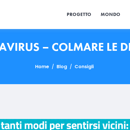
PROGETTO
MONDO
VIRUS – COLMARE LE D
Home
/
Blog
/
Consigli