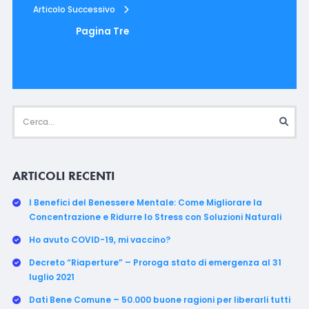
Articolo Successivo
Pagina Tre
ARTICOLI RECENTI
I Benefici del Benessere Mentale: Come Migliorare la
Concentrazione e Ridurre lo Stress con Soluzioni Naturali
Ho avuto COVID-19, mi vaccino?
Decreto “Riaperture” – Proroga stato di emergenza al 31
luglio 2021
Dati Bene Comune – 50.000 buone ragioni per liberarli tutti