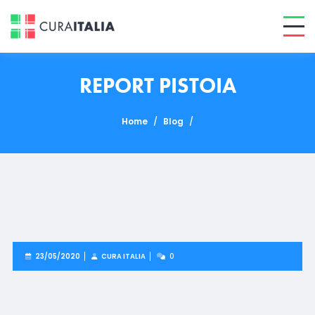
REPORT PISTOIA
Home
/
Blog
/
23/05/2020
CURA ITALIA
0