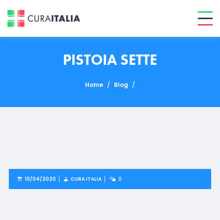
PISTOIA SETTE
Home
/
Blog
/
10/04/2020
CURA ITALIA
0