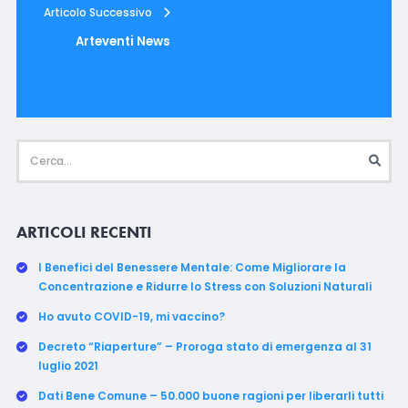
Articolo Successivo
Arteventi News
ARTICOLI RECENTI
I Benefici del Benessere Mentale: Come Migliorare la
Concentrazione e Ridurre lo Stress con Soluzioni Naturali
Ho avuto COVID-19, mi vaccino?
Decreto “Riaperture” – Proroga stato di emergenza al 31
luglio 2021
Dati Bene Comune – 50.000 buone ragioni per liberarli tutti