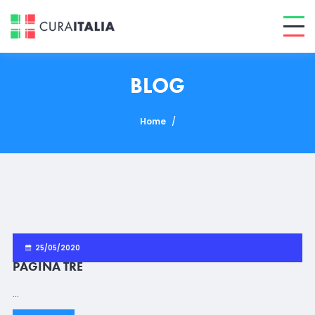
BLOG
Home
/
25/05/2020
PAGINA TRE
…