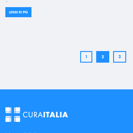
…
LEGGI DI PIÙ
1
2
3