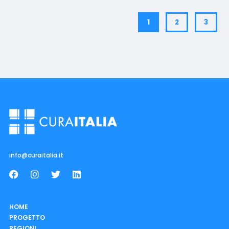
1
2
3
info@curaitalia.it
HOME
PROGETTO
REGIONI