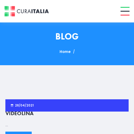
BLOG
Home
/
28/04/2021
VIDEOLINA
…