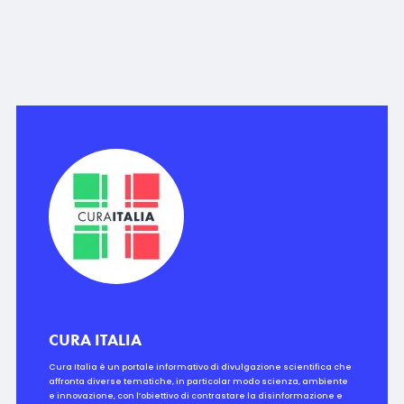
CURA ITALIA
Cura Italia è un portale informativo di divulgazione scientifica che
affronta diverse tematiche, in particolar modo scienza, ambiente
e innovazione, con l’obiettivo di contrastare la disinformazione e