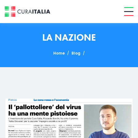
LA NAZIONE
Home
/
Blog
/