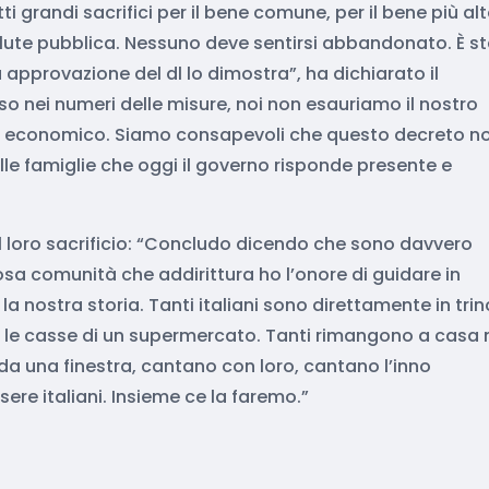
 grandi sacrifici per il bene comune, per il bene più al
a salute pubblica. Nessuno deve sentirsi abbandonato. È s
ta approvazione del dl lo dimostra”, ha dichiarato il
o nei numeri delle misure, noi non esauriamo il nostro
po economico. Siamo consapevoli che questo decreto n
alle famiglie che oggi il governo risponde presente e
er il loro sacrificio: “Concludo dicendo che sono davvero
a comunità che addirittura ho l’onore di guidare in
a nostra storia. Tanti italiani sono direttamente in tri
tro le casse di un supermercato. Tanti rimangono a casa
da una finestra, cantano con loro, cantano l’inno
ere italiani. Insieme ce la faremo.”