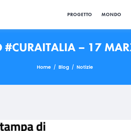
PROGETTO
MONDO
 #CURAITALIA – 17 MA
Home
/
Blog
/
Notizie