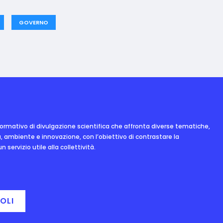
GOVERNO
nformativo di divulgazione scientifica che affronta diverse tematiche,
, ambiente e innovazione, con l’obiettivo di contrastare la
 servizio utile alla collettività.
OLI