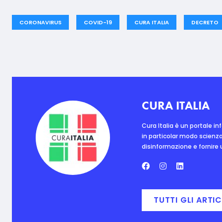
CORONAVIRUS
COVID-19
CURA ITALIA
DECRETO
CURA ITALIA
Cura Italia è un portale i
in particolar modo scienza
disinformazione e fornire un
TUTTI GLI ARTIC