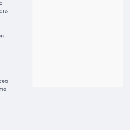
to
tato
on
ncea
 ma