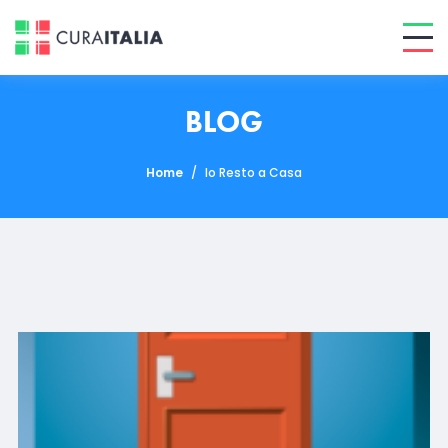
BLOG
Home
/
Io Resto a Casa