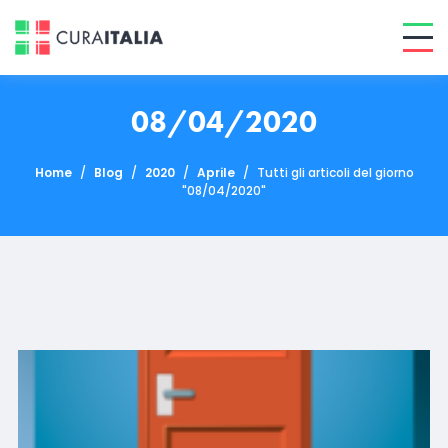
08/04/2020
Home
/
Blog
/
2020
/
Aprile
/
Tutti gli articoli del giorno
"08/04/2020"