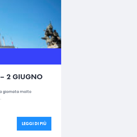
 – 2 GIUGNO
na giornata molto
…
LEGGI DI PIÙ