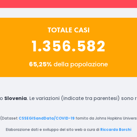
TOTALE CASI
1.356.582
65,25%
della popolazione
to
Slovenia
. Le variazioni (indicate tra parentesi) sono
(Dataset
CSSEGISandData/COVID-19
fornito da Johns Hopkins Universi
Elaborazione dati e sviluppo del sito web a cura di
Riccardo Borchi