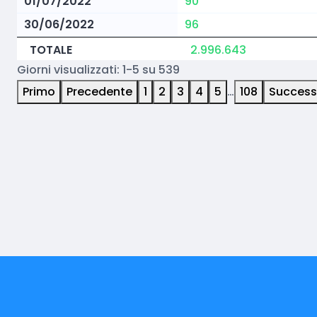
01/07/2022
90
30/06/2022
96
TOTALE
2.996.643
Giorni visualizzati: 1-5 su 539
Primo
Precedente
1
2
3
4
5
…
108
Success