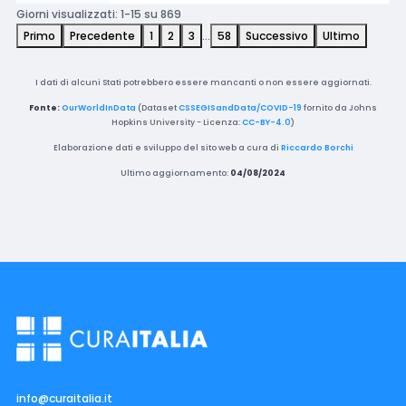
Giorni visualizzati: 1-15 su 869
Primo
Precedente
1
2
3
…
58
Successivo
Ultimo
I dati di alcuni Stati potrebbero essere mancanti o non essere aggiornati.
Fonte:
OurWorldInData
(Dataset
CSSEGISandData/COVID-19
fornito da Johns
Hopkins University - Licenza:
CC-BY-4.0
)
Elaborazione dati e sviluppo del sito web a cura di
Riccardo Borchi
Ultimo aggiornamento:
04/08/2024
info@curaitalia.it