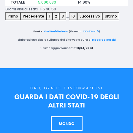
TOTALE
5.090.630
14,90%
Giorni visualizzati: 1-5 su 50
Primo
Precedente
1
2
3
…
10
Successivo
Ultimo
Fonte:
OurWorldInData
(Licenza:
CC-BY-4.0
)
Elaborazione dati e sviluppo del sito web a cura di
Riccardo Borchi
Ultimo aggiornamento:
18/04/2023
DATI, GRAFICI E INFORMAZIONI
GUARDA I DATI COVID-19 DEGLI
ALTRI STATI
MONDO