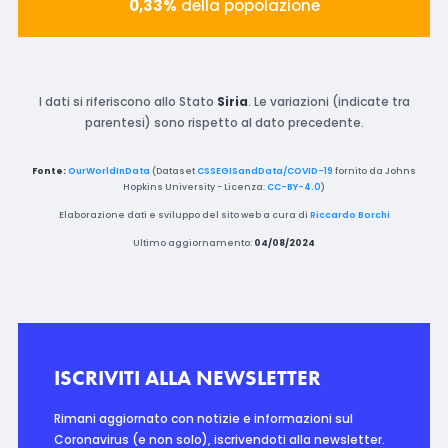
0,33%
della popolazione
I dati si riferiscono allo Stato
Siria
. Le variazioni (indicate tra
parentesi) sono rispetto al dato precedente.
Fonte:
OurWorldInData
(Dataset
CSSEGISandData/COVID-19
fornito da Johns
Hopkins University - Licenza:
CC-BY-4.0
)
Elaborazione dati e sviluppo del sito web a cura di
Riccardo Borchi
Ultimo aggiornamento:
04/08/2024
ISCRIVITI ALLA NEWSLETTER
Rimani aggiornato con notizie e informazioni sul
Coronavirus (e non solo), iscrivendoti alla newsletter.