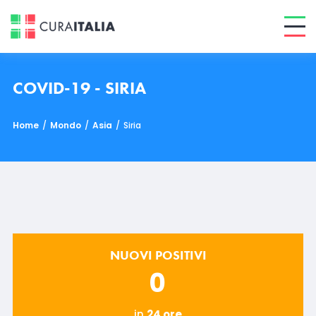
COVID-19 - SIRIA
Home
/
Mondo
/
Asia
/
Siria
NUOVI POSITIVI
0
in
24 ore