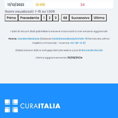
11/12/2022
14.918
24
Giorni visualizzati: 1-15 su 1.009
Primo
Precedente
1
2
3
…
68
Successivo
Ultimo
I dati di alcuni Stati potrebbero essere mancanti o non essere aggiornati.
Fonte:
OurWorldInData
(Dataset
CSSEGISandData/COVID-19
fornito da Johns
Hopkins University - Licenza:
CC-BY-4.0
)
Elaborazione dati e sviluppo del sito web a cura di
Riccardo Borchi
Ultimo aggiornamento:
10/08/2024