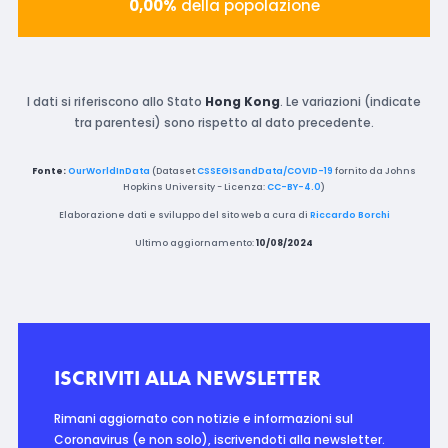
0,00%
della popolazione
I dati si riferiscono allo Stato
Hong Kong
. Le variazioni (indicate
tra parentesi) sono rispetto al dato precedente.
Fonte:
OurWorldInData
(Dataset
CSSEGISandData/COVID-19
fornito da Johns
Hopkins University - Licenza:
CC-BY-4.0
)
Elaborazione dati e sviluppo del sito web a cura di
Riccardo Borchi
Ultimo aggiornamento:
10/08/2024
ISCRIVITI ALLA NEWSLETTER
Rimani aggiornato con notizie e informazioni sul
Coronavirus (e non solo), iscrivendoti alla newsletter.