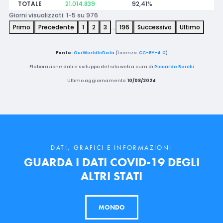
TOTALE
21.014.839
92,41%
Giorni visualizzati: 1-5 su 976
Primo
Precedente
1
2
3
…
196
Successivo
Ultimo
Fonte:
OurWorldInData
(Licenza:
CC-BY-4.0
)
Elaborazione dati e sviluppo del sito web a cura di
Riccardo Borchi
Ultimo aggiornamento:
10/08/2024
DATI, GRAFICI E INFORMAZIONI
GUARDA I DATI COVID-19 DEGLI
ALTRI STATI
MONDO