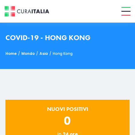
COVID-19 - HONG KONG
Home
/
Mondo
/
Asia
/
Hong Kong
NUOVI POSITIVI
0
in
24 ore