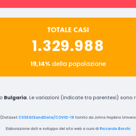
TOTALE CASI
1.329.988
19,14%
della popolazione
to
Bulgaria
. Le variazioni (indicate tra parentesi) sono
(Dataset
CSSEGISandData/COVID-19
fornito da Johns Hopkins Universi
Elaborazione dati e sviluppo del sito web a cura di
Riccardo Borchi